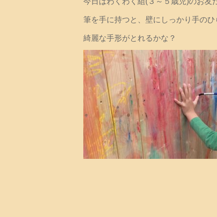
今日はわくわく組(３～５歳児)のお
筆を手に持つと、壁にしっかり手のひ
綺麗な手形がとれるかな？