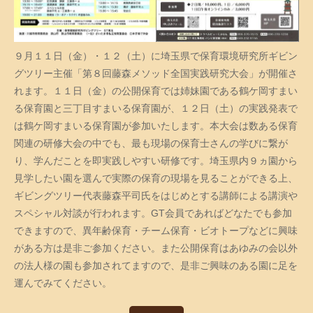
９月１１日（金）・１２（土）に埼玉県で保育環境研究所ギビン
グツリー主催「第８回藤森メソッド全国実践研究大会」が開催さ
れます。１１日（金）の公開保育では姉妹園である鶴ケ岡すまい
る保育園と三丁目すまいる保育園が、１２日（土）の実践発表で
は鶴ケ岡すまいる保育園が参加いたします。本大会は数ある保育
関連の研修大会の中でも、最も現場の保育士さんの学びに繋が
り、学んだことを即実践しやすい研修です。埼玉県内９ヵ園から
見学したい園を選んで実際の保育の現場を見ることができる上、
ギビングツリー代表藤森平司氏をはじめとする講師による講演や
スペシャル対談が行われます。GT会員であればどなたでも参加
できますので、異年齢保育・チーム保育・ビオトープなどに興味
がある方は是非ご参加ください。また公開保育はあゆみの会以外
の法人様の園も参加されてますので、是非ご興味のある園に足を
運んでみてください。