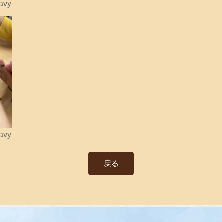
avy
avy
戻る