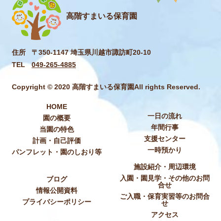
高階すまいる保育園
住所
〒350-1147 埼玉県川越市諏訪町20-10
TEL
049-265-4885
Copyright © 2020 高階すまいる保育園All rights Reserved.
HOME
一日の流れ
園の概要
年間行事
当園の特色
支援センター
計画・自己評価
一時預かり
パンフレット・園のしおり等
施設紹介・周辺環境
入園・園見学・その他のお問
ブログ
合せ
情報公開資料
ご入職・保育実習等のお問合
プライバシーポリシー
せ
アクセス