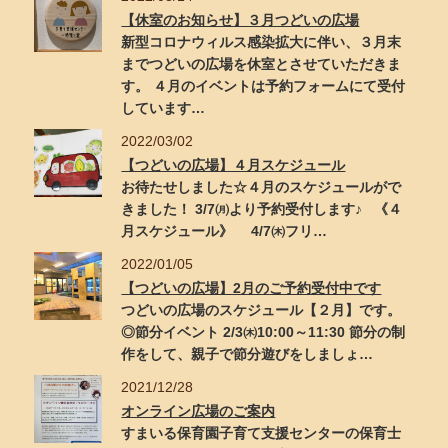
【休室のお知らせ】３月つどいの広場
新型コロナウィルス感染拡大に伴い、３月末
までつどいの広場を休室とさせていただきま
す。 ４月のイベントは予約フォームにて受付
しています…
2022/03/02
【つどいの広場】４月スケジュール
お待たせしました☆４月のスケジュールがで
きました！ 3/7㈪より予約受付します♪ 《４
月スケジュール》 4/7㈭フリ…
2022/01/05
【つどいの広場】2月のご予約受付中です
つどいの広場のスケジュール【２月】です。
◎節分イベント 2/3㈭10:00～11:30 節分の制
作をして、親子で節分遊びをしましょ…
2021/12/28
オンライン広場のご案内
すまいる保育園子育て支援センターの保育士