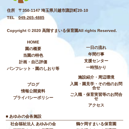
住所
〒350-1147 埼玉県川越市諏訪町20-10
TEL
049-265-4885
Copyright © 2020 高階すまいる保育園All rights Reserved.
HOME
一日の流れ
園の概要
年間行事
当園の特色
支援センター
計画・自己評価
一時預かり
パンフレット・園のしおり等
施設紹介・周辺環境
入園・園見学・その他のお問
ブログ
合せ
情報公開資料
ご入職・保育実習等のお問合
プライバシーポリシー
せ
アクセス
■ あゆみの会各施設
社会福祉法人 あゆみの会
鶴ケ岡すまいる保育園