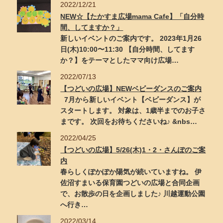
2022/12/21
NEW☆【たかすま広場mama Cafe】「自分時
間、してますか？」
新しいイベントのご案内です。 2023年1月26
日(木)10:00〜11:30 【自分時間、してます
か？】をテーマとしたママ向け広場…
2022/07/13
【つどいの広場】NEWベビーダンスのご案内
7月から新しいイベント【ベビーダンス】が
スタートします。 対象は、1歳半までのお子さ
まです。 次回をお待ちくださいね♪ &nbs…
2022/04/25
【つどいの広場】5/26(木)1・2・さんぽのご案
内
春らしくぽかぽか陽気が続いていますね。 伊
佐沼すまいる保育園つどいの広場と合同企画
で、お散歩の日を企画しました♪ 川越運動公園
へ行き…
2022/03/14