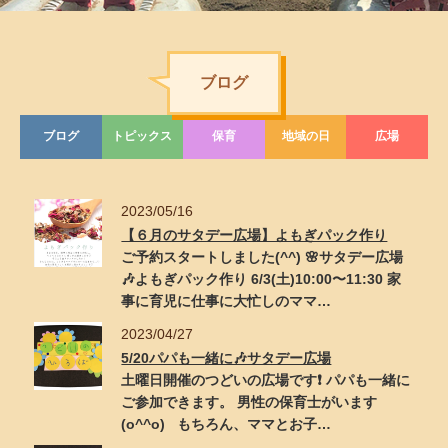
ブログ
ブログ
トピックス
保育
地域の日
広場
2023/05/16
【６月のサタデー広場】よもぎパック作り
ご予約スタートしました(^^) 🌸サタデー広場
🎶よもぎパック作り 6/3(土)10:00〜11:30 家
事に育児に仕事に大忙しのママ…
2023/04/27
5/20パパも一緒に🎶サタデー広場
土曜日開催のつどいの広場です❗️ パパも一緒に
ご参加できます。 男性の保育士がいます
(o^^o) もちろん、ママとお子…